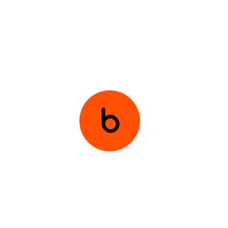
انطباع (الإمارات)
انطبا
35+
تغطية (السعودية)
بناء قاعدة جماهيرية تفاعلية.
بناء الثقة بين CHERY والجمهور المستهدف.